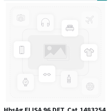
HbsAg ELISA 96 DET. Cat.1483254