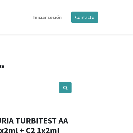
Iniciar sesión
Contacto
A
nte
RIA TURBITEST AA
x2ml + C2 1x2ml