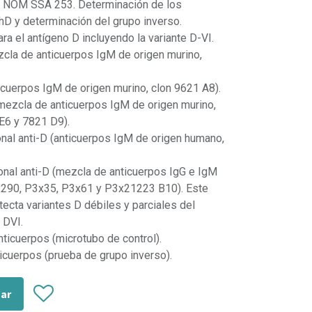
la NOM SSA 253. Determinación de los
hD y determinación del grupo inverso.
ra el antígeno D incluyendo la variante D-VI.
zcla de anticuerpos IgM de origen murino,
.
ticuerpos IgM de origen murino, clon 9621 A8).
(mezcla de anticuerpos IgM de origen murino,
E6 y 7821 D9).
nal anti-D (anticuerpos IgM de origen humano,
onal anti-D (mezcla de anticuerpos IgG e IgM
x290, P3x35, P3x61 y P3x21223 B10). Este
tecta variantes D débiles y parciales del
e DVI.
nticuerpos (microtubo de control).
icuerpos (prueba de grupo inverso).
zar