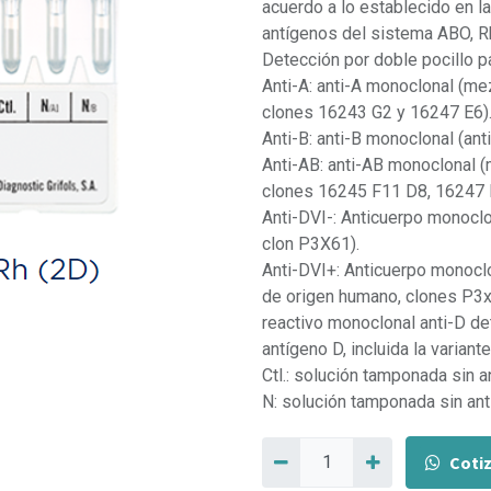
acuerdo a lo establecido en 
antígenos del sistema ABO, R
Detección por doble pocillo pa
Anti-A: anti-A monoclonal (me
clones 16243 G2 y 16247 E6)
Anti-B: anti-B monoclonal (an
Anti-AB: anti-AB monoclonal 
clones 16245 F11 D8, 16247 
Anti-DVI-: Anticuerpo monoclo
clon P3X61).
Anti-DVI+: Anticuerpo monocl
de origen humano, clones P3
reactivo monoclonal anti-D de
antígeno D, incluida la variant
Ctl.: solución tamponada sin a
N: solución tamponada sin ant
Coti