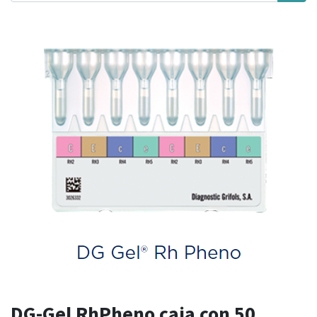
DG-Gel RhPheno caja con 50