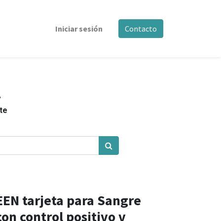
Iniciar sesión
Contacto
A
nte
N tarjeta para Sangre
on control positivo v