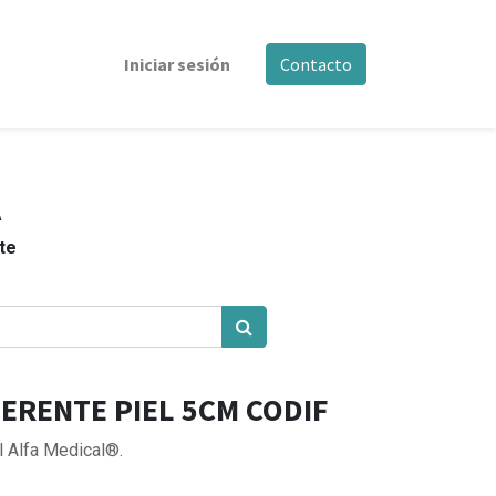
Iniciar sesión
Contacto
A
nte
RENTE PIEL 5CM CODIF
l Alfa Medical®.