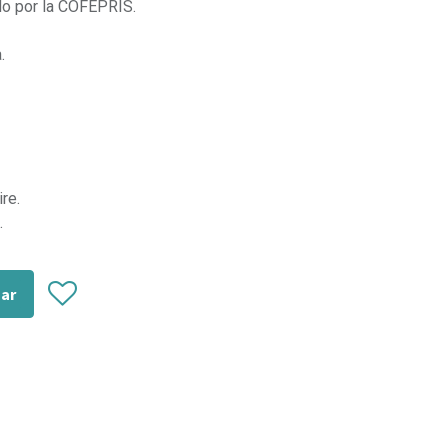
do por la COFEPRIS.
.
re.
.
zar