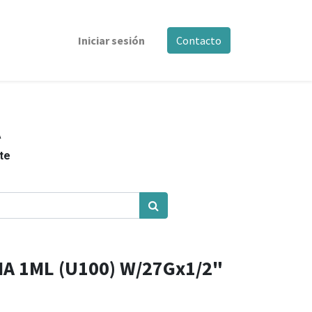
Iniciar sesión
Contacto
A
nte
A 1ML (U100) W/27Gx1/2"