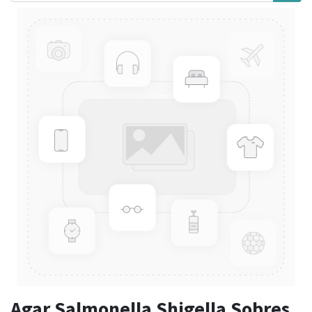
Agar Salmonella Shigella Sobres