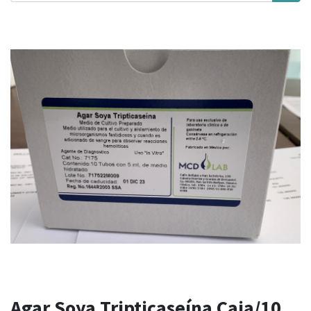
Agar Soya Tripticaseína Caja/10