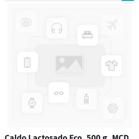
Caldo Lactosado Fco. 500 g. MCD