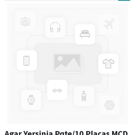
Agar Yersinia Pqte/10 Placas MCD