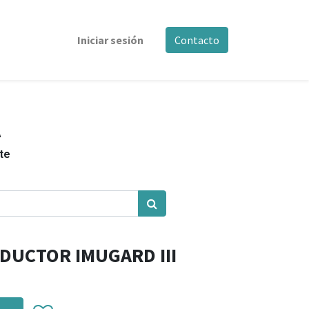
Iniciar sesión
Contacto
A
nte
DUCTOR IMUGARD III